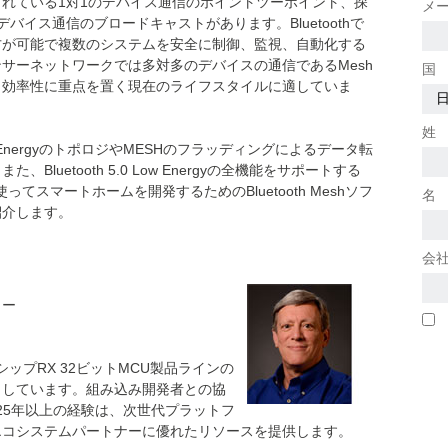
れている1対1のデバイス通信のポイントツーポイント、探
メ
バイス通信のブロードキャストがあります。Bluetoothで
方が可能で複数のシステムを安全に制御、監視、自動化する
サーネットワークでは多対多のデバイスの通信であるMesh
国
と効率性に重点を置く現在のライフスタイルに適していま
姓
Low EnergyのトポロジやMESHのフラッディングによるデータ転
luetooth 5.0 Low Energyの全機能をサポートする
てスマートホームを開発するためのBluetooth Meshソフ
名
紹介します。
会
ャー
ラグシップRX 32ビットMCU製品ラインの
当しています。組み込み開発者との協
の25年以上の経験は、次世代プラットフ
エコシステムパートナーに優れたリソースを提供します。