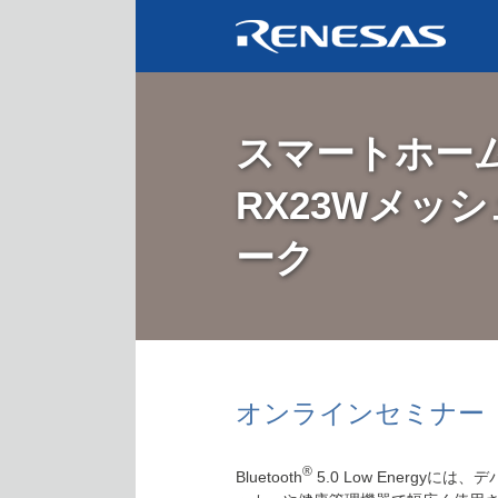
スマートホー
RX23Wメッ
ーク
オンラインセミナー
®
Bluetooth
5.0 Low Energ