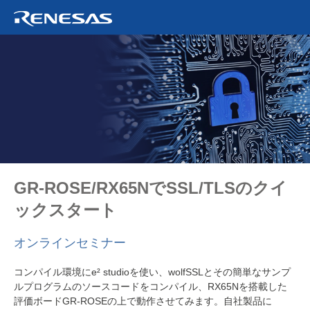
GR-ROSE/RX65NでSSL/TLSのクイ
ックスタート
オンラインセミナー
コンパイル環境にe² studioを使い、wolfSSLとその簡単なサンプ
ルプログラムのソースコードをコンパイル、RX65Nを搭載した
評価ボードGR-ROSEの上で動作させてみます。自社製品に